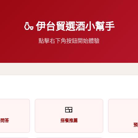
🍶 伊台貿選酒小幫手
點擊右下角按鈕開始體驗

🍱
好問答
搭餐推薦
預